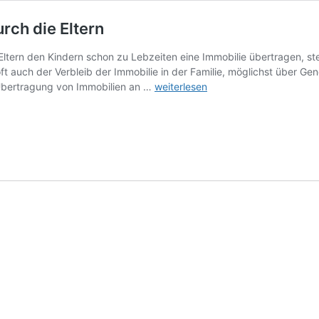
rch die Eltern
Eltern den Kindern schon zu Lebzeiten eine Immobilie übertragen, st
t auch der Verbleib der Immobilie in der Familie, möglichst über Gene
Ehevertrag
e Übertragung von Immobilien an …
weiterlesen
bei
Immobilienschenkung
durch
die
Eltern