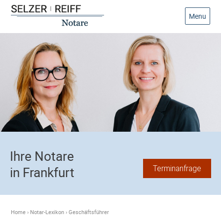
Menu
Ihre Notare
Terminanfrage
in Frankfurt
Home
›
Notar-Lexikon
›
Geschäftsführer