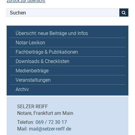
Zurück zur Übersicht
Suchen
nach:
Übersicht: neue Beiträge und Infos
Notar-Lexikon
Fachbeiträge & Publikationen
Downloads & Checklisten
Medienbeiträge
Veranstaltungen
Archiv
SELZER REIFF
Notare, Frankfurt am Main
Telefon:
069 / 72 30 17
Mail:
mail@selzer-reiff.de