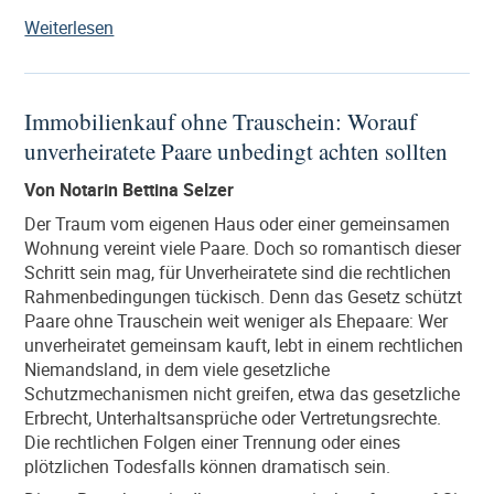
„Ratgeber
Weiterlesen
Ehevertrag:
Für
wen
Immobilienkauf ohne Trauschein: Worauf
ist
unverheiratete Paare unbedingt achten sollten
er
sinnvoll
Von Notarin Bettina Selzer
und
wie
Der Traum vom eigenen Haus oder einer gemeinsamen
wird
Wohnung vereint viele Paare. Doch so romantisch dieser
er
Schritt sein mag, für Unverheiratete sind die rechtlichen
geschlossen?“
Rahmenbedingungen tückisch. Denn das Gesetz schützt
Paare ohne Trauschein weit weniger als Ehepaare: Wer
unverheiratet gemeinsam kauft, lebt in einem rechtlichen
Niemandsland, in dem viele gesetzliche
Schutzmechanismen nicht greifen, etwa das gesetzliche
Erbrecht, Unterhaltsansprüche oder Vertretungsrechte.
Die rechtlichen Folgen einer Trennung oder eines
plötzlichen Todesfalls können dramatisch sein.