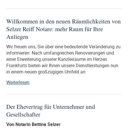
Erbe
und
Erbschaftssteuer:
Willkommen in den neuen Räumlichkeiten von
Die
Selzer Reiff Notare: mehr Raum für Ihre
Güterstandsschaukel“
Anliegen
Wir freuen uns, Sie über eine bedeutende Veränderung zu
informieren: Nach umfangreichen Renovierungen und
einer Erweiterung unserer Kanzleiräume im Herzen
Frankfurts bieten wir Ihnen unsere Dienstleistungen nun
in einem neuen großzügigen Umfeld an.
„Willkommen
Weiterlesen
in
den
neuen
Der Ehevertrag für Unternehmer und
Räumlichkeiten
Gesellschafter
von
Selzer
Von Notarin Bettina Selzer
Reiff