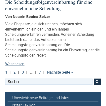
Die Scheidungsfolgenvereinbarung für eine
und
einvernehmliche Scheidung
Gesellschafter“
Von Notarin Bettina Selzer
Viele Ehepaare, die sich trennen, möchten sich
einvernehmlich einigen und ein langes
Scheidungsverfahren vermeiden. Vor einer Scheidung
bietet sich daher das Aufsetzen einer
Scheidungsfolgenvereinbarung an. Die
Scheidungsfolgenvereinbarung ist ein Ehevertrag, der die
Scheidungsfolgen regelt.
„Die
Weiterlesen
Scheidungsfolgenvereinbarung
1
2
3
…
7
Nächste Seite »
für
eine
Suchen
einvernehmliche
nach:
Scheidung“
Übersicht: neue Beiträge und Infos
Notar-Lexikon