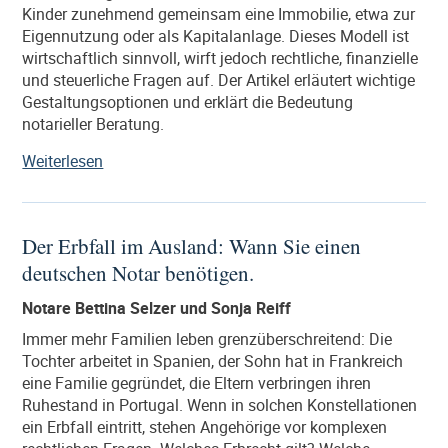
Kinder zunehmend gemeinsam eine Immobilie, etwa zur
Eigennutzung oder als Kapitalanlage. Dieses Modell ist
wirtschaftlich sinnvoll, wirft jedoch rechtliche, finanzielle
und steuerliche Fragen auf. Der Artikel erläutert wichtige
Gestaltungsoptionen und erklärt die Bedeutung
notarieller Beratung.
„Wohnung
Weiterlesen
oder
Haus
gemeinsam
Der Erbfall im Ausland: Wann Sie einen
mit
deutschen Notar benötigen.
den
Eltern
Notare Bettina Selzer und Sonja Reiff
kaufen:
rechtliche
Immer mehr Familien leben grenzüberschreitend: Die
Gestaltung,
Tochter arbeitet in Spanien, der Sohn hat in Frankreich
Chancen
eine Familie gegründet, die Eltern verbringen ihren
und
Ruhestand in Portugal. Wenn in solchen Konstellationen
Risiken“
ein Erbfall eintritt, stehen Angehörige vor komplexen