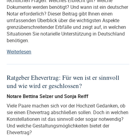
rechtlichen Fragen. Welches Erbrecht gilt? Welche
Dokumente werden benötigt? Und wann ist ein deutscher
Notar erforderlich? Dieser Beitrag gibt Ihnen einen
umfassenden Überblick über die wichtigsten Aspekte
grenzüberschreitender Erbfälle und zeigt auf, in welchen
Situationen Sie notarielle Unterstützung in Deutschland
benötigen.
„Der
Weiterlesen
Erbfall
im
Ausland:
Ratgeber Ehevertrag: Für wen ist er sinnvoll
Wann
und wie wird er geschlossen?
Sie
einen
Notare Bettina Selzer und Sonja Reiff
deutschen
Notar
Viele Paare machen sich vor der Hochzeit Gedanken, ob
benötigen.“
sie einen Ehevertrag abschließen sollen. Doch in welchen
Konstellationen ist das sinnvoll oder sogar notwendig?
Und welche Gestaltungsmöglichkeiten bietet der
Ehevertrag?