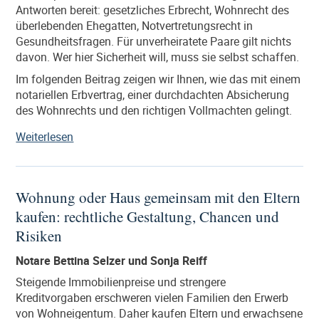
Antworten bereit: gesetzliches Erbrecht, Wohnrecht des
überlebenden Ehegatten, Notvertretungsrecht in
Gesundheitsfragen. Für unverheiratete Paare gilt nichts
davon. Wer hier Sicherheit will, muss sie selbst schaffen.
Im folgenden Beitrag zeigen wir Ihnen, wie das mit einem
notariellen Erbvertrag, einer durchdachten Absicherung
des Wohnrechts und den richtigen Vollmachten gelingt.
„Erbvertrag
Weiterlesen
und
Vollmachten
für
Wohnung oder Haus gemeinsam mit den Eltern
unverheiratete
kaufen: rechtliche Gestaltung, Chancen und
Paare:
So
Risiken
schaffen
Notare Bettina Selzer und Sonja Reiff
Sie
rechtliche
Steigende Immobilienpreise und strengere
Sicherheit.“
Kreditvorgaben erschweren vielen Familien den Erwerb
von Wohneigentum. Daher kaufen Eltern und erwachsene