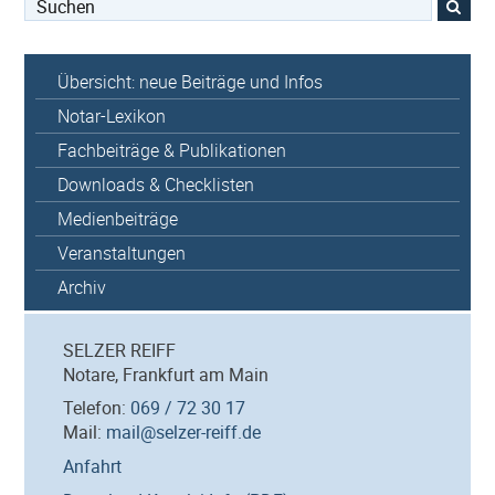
Suchen
nach:
Übersicht: neue Beiträge und Infos
Notar-Lexikon
Fachbeiträge & Publikationen
Downloads & Checklisten
Medienbeiträge
Veranstaltungen
Archiv
SELZER REIFF
Notare, Frankfurt am Main
Telefon:
069 / 72 30 17
Mail:
mail@selzer-reiff.de
Anfahrt