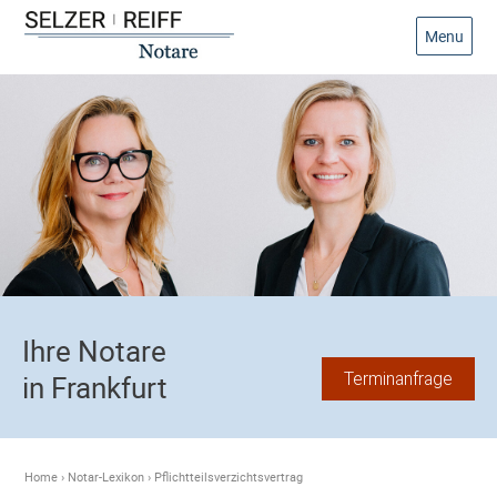
Menu
Ihre Notare
Terminanfrage
in Frankfurt
Home
›
Notar-Lexikon
›
Pflichtteilsverzichtsvertrag