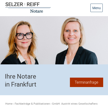
Menu
Ihre Notare
Terminanfrage
in Frankfurt
Home
›
Fachbeiträge & Publikationen
›
GmbH: Austritt eines Gesellschafters