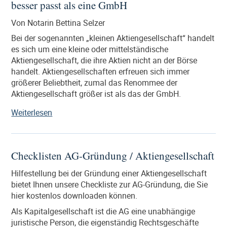
besser passt als eine GmbH
einer
Unternehmervorsorgevollmacht
Von Notarin Bettina Selzer
für
den
Bei der sogenannten „kleinen Aktiengesellschaft“ handelt
Notfall
es sich um eine kleine oder mittelständische
vorbeugen“
Aktiengesellschaft, die ihre Aktien nicht an der Börse
handelt. Aktiengesellschaften erfreuen sich immer
größerer Beliebtheit, zumal das Renommee der
Aktiengesellschaft größer ist als das der GmbH.
„Warum
Weiterlesen
eine
Aktiengesellschaft
manchmal
Checklisten AG-Gründung / Aktiengesellschaft
besser
passt
Hilfestellung bei der Gründung einer Aktiengesellschaft
als
bietet Ihnen unsere Checkliste zur AG-Gründung, die Sie
eine
hier kostenlos downloaden können.
GmbH“
Als Kapitalgesellschaft ist die AG eine unabhängige
juristische Person, die eigenständig Rechtsgeschäfte