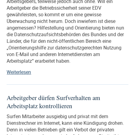
Arbeitsgebers, teilweise jedoch auch ohne. Will ein
Arbeitgeber die Betriebssicherheit seiner EDV
gewährleisten, so kommt er um eine gewisse
Überwachung nicht herum. Doch inwiefern ist diese
angemessen? Hilfestellung und Orientierung bieten nun
die Datenschutzaufsichtsbehörden des Bundes und der
Länder, die für den nicht-öffentlichen Bereich eine
„Orientierungshilfe zur datenschutzgerechten Nutzung
von E‑Mail und anderen Internetdiensten am
Arbeitsplatz“ erarbeitet haben.
„Nutzung
Weiterlesen
von
Internet
und
Arbeitgeber dürfen Surfverhalten am
E-
Arbeitsplatz kontrollieren
Mails
am
Surfen Mitarbeiter ausgiebig und privat mit dem
Arbeitsplatz:
Dienstrechner im Internet, kann eine Kündigung drohen.
Datenschutzrichtlinien
Denn in vielen Betrieben gilt ein Verbot der privaten
für