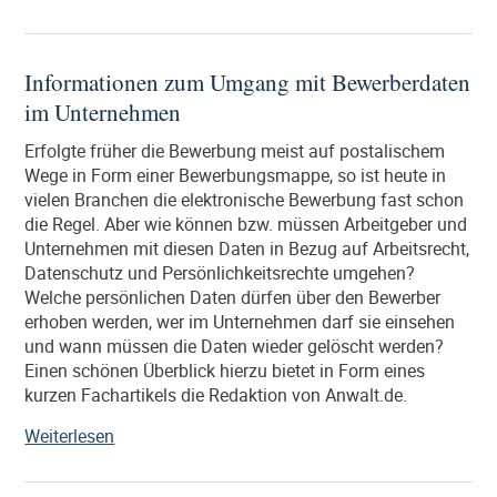
Gründung
einer
GmbH
Informationen zum Umgang mit Bewerberdaten
kompetent,
im Unternehmen
einfach,
schnell
Erfolgte früher die Bewerbung meist auf postalischem
und
Wege in Form einer Bewerbungsmappe, so ist heute in
zum
vielen Branchen die elektronische Bewerbung fast schon
festen
die Regel. Aber wie können bzw. müssen Arbeitgeber und
Preis
Unternehmen mit diesen Daten in Bezug auf Arbeitsrecht,
beim
Datenschutz und Persönlichkeitsrechte umgehen?
Notar“
Welche persönlichen Daten dürfen über den Bewerber
erhoben werden, wer im Unternehmen darf sie einsehen
und wann müssen die Daten wieder gelöscht werden?
Einen schönen Überblick hierzu bietet in Form eines
kurzen Fachartikels die Redaktion von Anwalt.de.
„Informationen
Weiterlesen
zum
Umgang