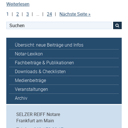
„Der
Weiterlesen
Mindestlohn
1
2
3
…
24
Nächste Seite »
im
Überblick“
Suchen
nach:
Übersicht: neue Beiträge und Infos
Notar-Lexikon
Fachbeiträge & Publikationen
Downloads & Checklisten
Medienbeiträge
Veranstaltungen
Archiv
SELZER REIFF Notare
Frankfurt am Main