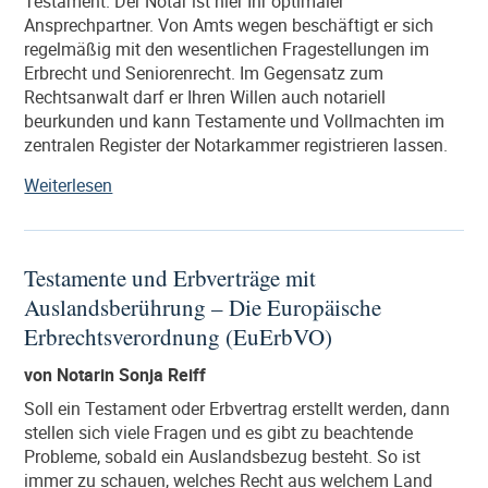
Testament. Der Notar ist hier Ihr optimaler
Ansprechpartner. Von Amts wegen beschäftigt er sich
regelmäßig mit den wesentlichen Fragestellungen im
Erbrecht und Seniorenrecht. Im Gegensatz zum
Rechtsanwalt darf er Ihren Willen auch notariell
beurkunden und kann Testamente und Vollmachten im
zentralen Register der Notarkammer registrieren lassen.
„Seniorenrecht
Weiterlesen
und
notarielle
Vorsorge
Testamente und Erbverträge mit
für
Auslandsberührung – Die Europäische
Senioren“
Erbrechtsverordnung (EuErbVO)
von Notarin Sonja Reiff
Soll ein Testament oder Erbvertrag erstellt werden, dann
stellen sich viele Fragen und es gibt zu beachtende
Probleme, sobald ein Auslandsbezug besteht. So ist
immer zu schauen, welches Recht aus welchem Land