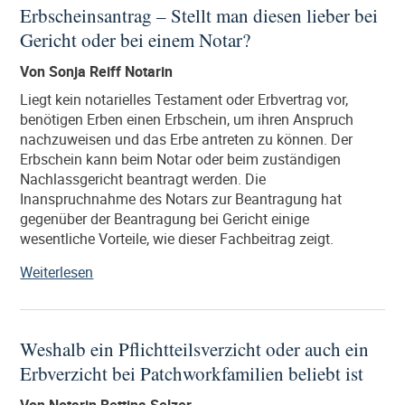
Erbscheinsantrag – Stellt man diesen lieber bei
bietet
Gericht oder bei einem Notar?
Ihnen
die
Von Sonja Reiff Notarin
Zusammenarbeit
mit
Liegt kein notarielles Testament oder Erbvertrag vor,
einem
benötigen Erben einen Erbschein, um ihren Anspruch
Notar“
nachzuweisen und das Erbe antreten zu können. Der
Erbschein kann beim Notar oder beim zuständigen
Nachlassgericht beantragt werden. Die
Inanspruchnahme des Notars zur Beantragung hat
gegenüber der Beantragung bei Gericht einige
wesentliche Vorteile, wie dieser Fachbeitrag zeigt.
„Erbscheinsantrag
Weiterlesen
–
Stellt
man
Weshalb ein Pflichtteilsverzicht oder auch ein
diesen
Erbverzicht bei Patchworkfamilien beliebt ist
lieber
bei
Von Notarin Bettina Selzer