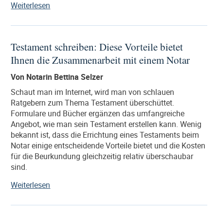
„Der
Weiterlesen
Erbfall
im
Ausland:
Testament schreiben: Diese Vorteile bietet
Wann
Ihnen die Zusammenarbeit mit einem Notar
Sie
einen
Von Notarin Bettina Selzer
deutschen
Notar
Schaut man im Internet, wird man von schlauen
benötigen.“
Ratgebern zum Thema Testament überschüttet.
Formulare und Bücher ergänzen das umfangreiche
Angebot, wie man sein Testament erstellen kann. Wenig
bekannt ist, dass die Errichtung eines Testaments beim
Notar einige entscheidende Vorteile bietet und die Kosten
für die Beurkundung gleichzeitig relativ überschaubar
sind.
„Testament
Weiterlesen
schreiben:
Diese
Vorteile