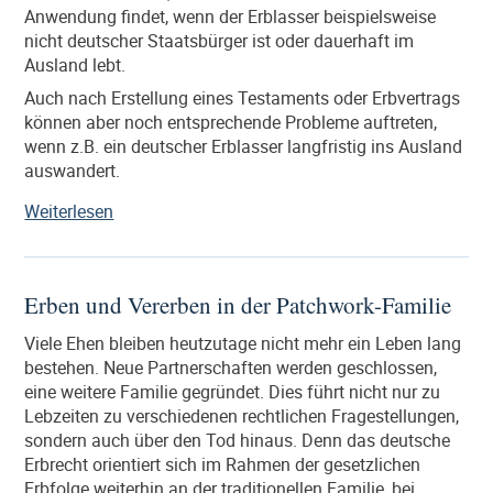
Anwendung findet, wenn der Erblasser beispielsweise
nicht deutscher Staatsbürger ist oder dauerhaft im
Ausland lebt.
Auch nach Erstellung eines Testaments oder Erbvertrags
können aber noch entsprechende Probleme auftreten,
wenn z.B. ein deutscher Erblasser langfristig ins Ausland
auswandert.
„Testamente
Weiterlesen
und
Erbverträge
mit
Erben und Vererben in der Patchwork-Familie
Auslandsberührung
–
Viele Ehen bleiben heutzutage nicht mehr ein Leben lang
Die
bestehen. Neue Partnerschaften werden geschlossen,
Europäische
eine weitere Familie gegründet. Dies führt nicht nur zu
Erbrechtsverordnung
Lebzeiten zu verschiedenen rechtlichen Fragestellungen,
(EuErbVO)“
sondern auch über den Tod hinaus. Denn das deutsche
Erbrecht orientiert sich im Rahmen der gesetzlichen
Erbfolge weiterhin an der traditionellen Familie, bei