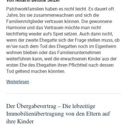
Gericht
oder
Patchworkfamilien haben es nicht leicht. Es dauert oft
bei
Jahre, bis sie zusammenwachsen und sich die
einem
Familienmitglieder vertrauen können. Die gewonnene
Notar?“
Harmonie und das Vertrauen möchte man nicht
leichtfertig wieder aufs Spiel setzen. Auch dann nicht,
wenn der zweite Ehegatte sich der Frage stellen muss, ob
er/sie nach dem Tod des Ehegatten noch im Eigenheim
wohnen bleiben oder das Familienunternehmen
weiterführen kann, weil die erwachsenen Kinder aus der
ersten Ehe des Ehegatten ihren Pflichtteil nach dessen
Tod geltend machen könnten.
„Weshalb
Weiterlesen
ein
Pflichtteilsverzicht
oder
Der Übergabevertrag – Die lebzeitige
auch
Immobilienübertragung von den Eltern auf
ein
Erbverzicht
ihre Kinder
bei