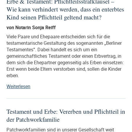
Erbe & Testament: Pflichtteilsstrafklausel –
lebzeitige
Wie kann verhindert werden, dass ein enterbtes
Immobilienübertragung
von
Kind seinen Pflichtteil geltend macht?
den
von Notarin Sonja Reiff
Eltern
auf
Viele Paare und Ehepaare entscheiden sich für die
ihre
testamentarische Gestaltung des sogenannten „Berliner
Kinder“
Testamentes“. Dabei handelt es sich um ein
gemeinschaftliches Testament oder einen Erbvertrag, in
dem sich die Ehepartner gegenseitig als Erben einsetzen:
Erst wenn beide Eltern verstorben sind, sollen die Kinder
erben.
„Erbe
Weiterlesen
&
Testament:
Pflichtteilsstrafklausel
Testament und Erbe: Vererben und Pflichtteil in
–
der Patchworkfamilie
Wie
kann
Patchworkfamilien sind in unserer Gesellschaft weit
verhindert