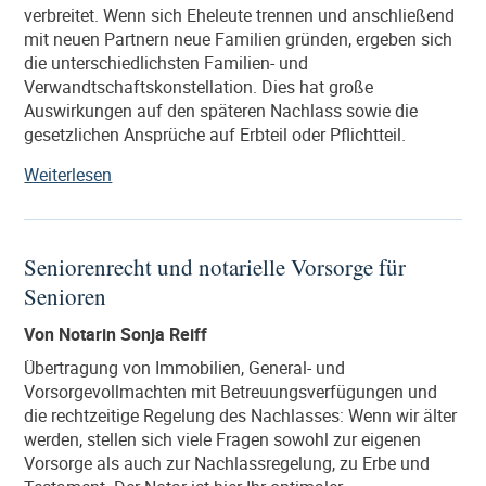
verbreitet. Wenn sich Eheleute trennen und anschließend
werden,
mit neuen Partnern neue Familien gründen, ergeben sich
dass
die unterschiedlichsten Familien- und
ein
Verwandtschaftskonstellation. Dies hat große
enterbtes
Auswirkungen auf den späteren Nachlass sowie die
Kind
gesetzlichen Ansprüche auf Erbteil oder Pflichtteil.
seinen
Pflichtteil
„Testament
Weiterlesen
geltend
und
macht?“
Erbe:
Vererben
Seniorenrecht und notarielle Vorsorge für
und
Senioren
Pflichtteil
in
Von Notarin Sonja Reiff
der
Patchworkfamilie“
Übertragung von Immobilien, General- und
Vorsorgevollmachten mit Betreuungsverfügungen und
die rechtzeitige Regelung des Nachlasses: Wenn wir älter
werden, stellen sich viele Fragen sowohl zur eigenen
Vorsorge als auch zur Nachlassregelung, zu Erbe und