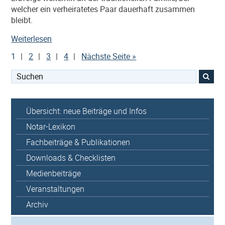
welcher ein verheiratetes Paar dauerhaft zusammen
bleibt.
„Erben
Weiterlesen
und
1
2
3
4
Nächste Seite »
Vererben
in
Suchen
der
nach:
Patchwork-
Familie“
Übersicht: neue Beiträge und Infos
Notar-Lexikon
Fachbeiträge & Publikationen
Downloads & Checklisten
Medienbeiträge
Veranstaltungen
Archiv