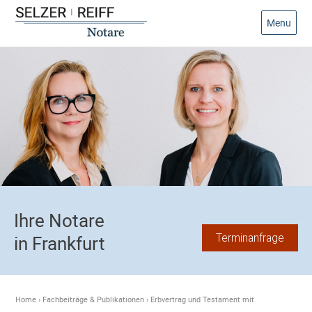
Menu
Ihre Notare
Terminanfrage
in Frankfurt
Home
›
Fachbeiträge & Publikationen
›
Erbvertrag und Testament mit