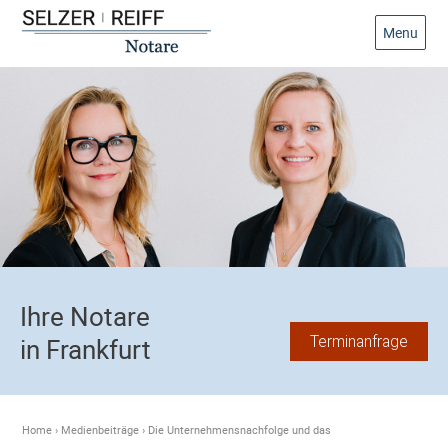
Menu
Ihre Notare
Terminanfrage
in Frankfurt
Home
›
Medienbeiträge
›
Die Unternehmensnachfolge und das