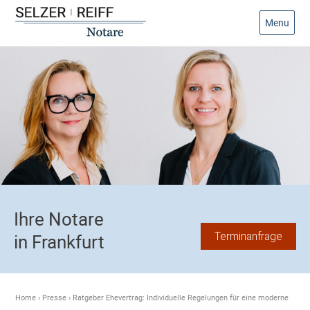
Menu
Ihre Notare
Terminanfrage
in Frankfurt
Home
›
Presse
›
Ratgeber Ehevertrag: Individuelle Regelungen für eine moderne