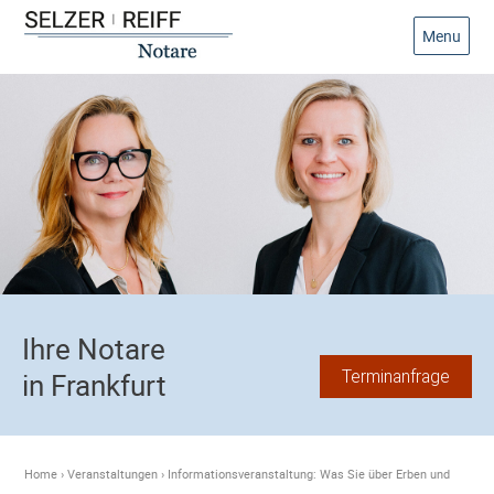
Menu
Ihre Notare
Terminanfrage
in Frankfurt
Home
›
Veranstaltungen
›
Informationsveranstaltung: Was Sie über Erben und