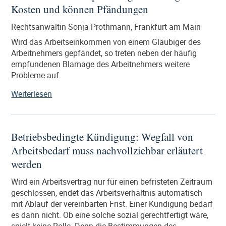
Kosten und können Pfändungen
Arbeitnehmer
dagegen
Rechtsanwältin Sonja Prothmann, Frankfurt am Main
wehren?“
Wird das Arbeitseinkommen von einem Gläubiger des
Arbeitnehmers gepfändet, so treten neben der häufig
empfundenen Blamage des Arbeitnehmers weitere
Probleme auf.
„Lohn-
Weiterlesen
und
Gehaltspfändung
–
Betriebsbedingte Kündigung: Wegfall von
Wer
Arbeitsbedarf muss nachvollziehbar erläutert
trägt
die
werden
Kosten
Wird ein Arbeitsvertrag nur für einen befristeten Zeitraum
und
geschlossen, endet das Arbeitsverhältnis automatisch
können
mit Ablauf der vereinbarten Frist. Einer Kündigung bedarf
Pfändungen“
es dann nicht. Ob eine solche sozial gerechtfertigt wäre,