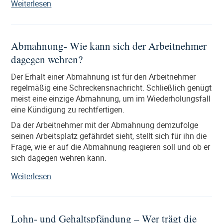
„Verlängerung
Weiterlesen
der
Probezeit“
Abmahnung- Wie kann sich der Arbeitnehmer
dagegen wehren?
Der Erhalt einer Abmahnung ist für den Arbeitnehmer
regelmäßig eine Schreckensnachricht. Schließlich genügt
meist eine einzige Abmahnung, um im Wiederholungsfall
eine Kündigung zu rechtfertigen.
Da der Arbeitnehmer mit der Abmahnung demzufolge
seinen Arbeitsplatz gefährdet sieht, stellt sich für ihn die
Frage, wie er auf die Abmahnung reagieren soll und ob er
sich dagegen wehren kann.
„Abmahnung-
Weiterlesen
Wie
kann
sich
Lohn- und Gehaltspfändung – Wer trägt die
der