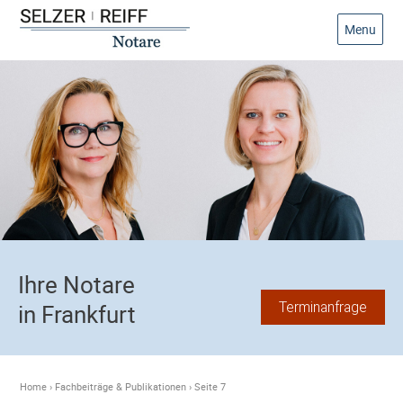
Menu
Ihre Notare
Terminanfrage
in Frankfurt
Home
›
Fachbeiträge & Publikationen
›
Seite 7