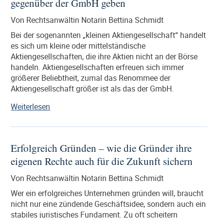
gegenüber der GmbH geben
ist“
Von Rechtsanwältin Notarin Bettina Schmidt
Bei der sogenannten „kleinen Aktiengesellschaft“ handelt
es sich um kleine oder mittelständische
Aktiengesellschaften, die ihre Aktien nicht an der Börse
handeln. Aktiengesellschaften erfreuen sich immer
größerer Beliebtheit, zumal das Renommee der
Aktiengesellschaft größer ist als das der GmbH.
„Warum
Weiterlesen
Gründer
der
sogenannten
Erfolgreich Gründen – wie die Gründer ihre
„kleinen“
eigenen Rechte auch für die Zukunft sichern
Aktiengesellschaft
immer
Von Rechtsanwältin Notarin Bettina Schmidt
öfter
den
Wer ein erfolgreiches Unternehmen gründen will, braucht
Vorzug
nicht nur eine zündende Geschäftsidee, sondern auch ein
gegenüber
stabiles juristisches Fundament. Zu oft scheitern