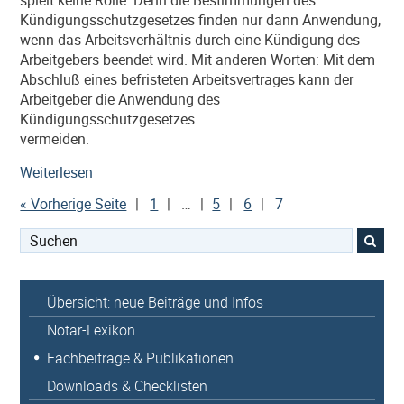
spielt keine Rolle. Denn die Bestimmungen des
Kündigungsschutzgesetzes finden nur dann Anwendung,
wenn das Arbeitsverhältnis durch eine Kündigung des
Arbeitgebers beendet wird. Mit anderen Worten: Mit dem
Abschluß eines befristeten Arbeitsvertrages kann der
Arbeitgeber die Anwendung des
Kündigungsschutzgesetzes
vermeiden.
„Betriebsbedingte
Weiterlesen
Kündigung:
« Vorherige Seite
1
…
5
6
7
Wegfall
von
Suchen
Arbeitsbedarf
nach:
muss
nachvollziehbar
Übersicht: neue Beiträge und Infos
erläutert
Notar-Lexikon
werden“
Fachbeiträge & Publikationen
Downloads & Checklisten