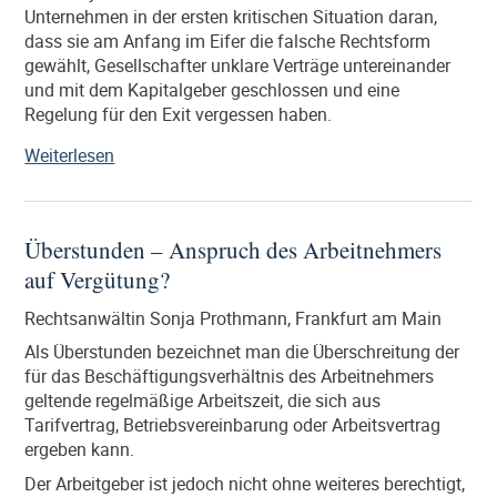
der
Unternehmen in der ersten kritischen Situation daran,
GmbH
dass sie am Anfang im Eifer die falsche Rechtsform
geben“
gewählt, Gesellschafter unklare Verträge untereinander
und mit dem Kapitalgeber geschlossen und eine
Regelung für den Exit vergessen haben.
„Erfolgreich
Weiterlesen
Gründen
–
wie
Überstunden – Anspruch des Arbeitnehmers
die
auf Vergütung?
Gründer
ihre
Rechtsanwältin Sonja Prothmann, Frankfurt am Main
eigenen
Rechte
Als Überstunden bezeichnet man die Überschreitung der
auch
für das Beschäftigungsverhältnis des Arbeitnehmers
für
geltende regelmäßige Arbeitszeit, die sich aus
die
Tarifvertrag, Betriebsvereinbarung oder Arbeitsvertrag
Zukunft
ergeben kann.
sichern“
Der Arbeitgeber ist jedoch nicht ohne weiteres berechtigt,