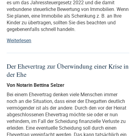
es um das Jahressteuergesetz 2022 und die damit
verbundene steuerliche Bewertung von Immobilien. Wenn
Sie planen, eine Immobilie als Schenkung z. B. an Ihre
Kinder zu übertragen, sollten Sie dies beachten und
gegebenenfalls schnell handeln.
„Das
Weiterlesen
Schenken
oder
das
Der Ehevertrag zur Überwindung einer Krise in
Vererben
der Ehe
von
Immobilien
Von Notarin Bettina Selzer
könnte
ab
Bei einem Ehevertrag denken viele Menschen immer
2023
noch an die Situation, dass einer der Ehegatten deutlich
teurer
vermögender ist als der andere. Durch den vor der Heirat
werden“
abgeschlossenen Ehevertrag möchte sie oder er nun
verhindern, im Fall der Scheidung finanzielle Verluste zu
erleiden. Eine eventuelle Scheidung soll durch einen
Ehevertrag vereinfacht werden. Das kann tatsächlich ein