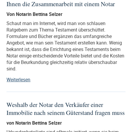
Ihnen die Zusammenarbeit mit einem Notar
Scheidung“
Von Notarin Bettina Selzer
Schaut man im Internet, wird man von schlauen
Ratgebern zum Thema Testament überschüttet.
Formulare und Bücher ergänzen das umfangreiche
Angebot, wie man sein Testament erstellen kann. Wenig
bekannt ist, dass die Errichtung eines Testaments beim
Notar einige entscheidende Vorteile bietet und die Kosten
für die Beurkundung gleichzeitig relativ überschaubar
sind.
„Testament
Weiterlesen
schreiben:
Diese
Vorteile
Weshalb der Notar den Verkäufer einer
bietet
Immobilie nach seinem Güterstand fragen muss
Ihnen
die
von Notarin Bettina Selzer
Zusammenarbeit
mit
Urkundenbeteiligte sind oftmals irritiert, wenn sie beim