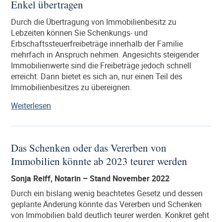
Enkel übertragen
einer
Unternehmervorsorgevollmacht
Durch die Übertragung von Immobilienbesitz zu
für
Lebzeiten können Sie Schenkungs- und
den
Erbschaftssteuerfreibeträge innerhalb der Familie
Notfall
mehrfach in Anspruch nehmen. Angesichts steigender
vorbeugen“
Immobilienwerte sind die Freibeträge jedoch schnell
erreicht. Dann bietet es sich an, nur einen Teil des
Immobilienbesitzes zu übereignen.
„Anteile
Weiterlesen
von
Immobilien
an
Das Schenken oder das Vererben von
die
Immobilien könnte ab 2023 teurer werden
Kinder
oder
Sonja Reiff, Notarin – Stand November 2022
Enkel
übertragen“
Durch ein bislang wenig beachtetes Gesetz und dessen
geplante Änderung könnte das Vererben und Schenken
von Immobilien bald deutlich teurer werden. Konkret geht