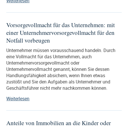
„Ehevertrag
Weiterlesen
bei
Immobilienschenkung
durch
Vorsorgevollmacht für das Unternehmen: mit
die
einer Unternehmervorsorgevollmacht für den
Eltern“
Notfall vorbeugen
Unternehmer müssen vorausschauend handeln. Durch
eine Vollmacht für das Unternehmen, auch
Unternehmervorsorgevollmacht oder
Unternehmervollmacht genannt, können Sie dessen
Handlungsfähigkeit absichern, wenn Ihnen etwas
zustößt und Sie den Aufgaben als Unternehmer und
Geschäftsführer nicht mehr nachkommen können.
„Vorsorgevollmacht
Weiterlesen
für
das
Unternehmen:
Anteile von Immobilien an die Kinder oder
mit