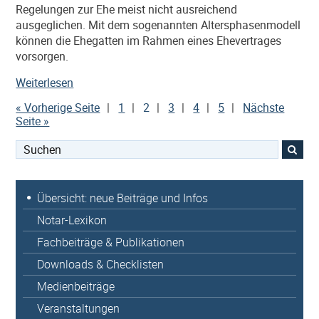
Regelungen zur Ehe meist nicht ausreichend
ausgeglichen. Mit dem sogenannten Altersphasenmodell
können die Ehegatten im Rahmen eines Ehevertrages
vorsorgen.
„Ehevertrag
Weiterlesen
–
« Vorherige Seite
1
2
3
4
5
Nächste
Betreuungsunterhalt
Seite »
und
Altersphasenmodell“
Suchen
nach:
Übersicht: neue Beiträge und Infos
Notar-Lexikon
Fachbeiträge & Publikationen
Downloads & Checklisten
Medienbeiträge
Veranstaltungen