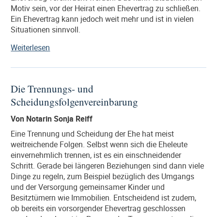
Motiv sein, vor der Heirat einen Ehevertrag zu schließen.
Ein Ehevertrag kann jedoch weit mehr und ist in vielen
Situationen sinnvoll.
„Der
Weiterlesen
Ehevertrag
zur
Überwindung
Die Trennungs- und
einer
Scheidungsfolgenvereinbarung
Krise
in
Von Notarin Sonja Reiff
der
Ehe“
Eine Trennung und Scheidung der Ehe hat meist
weitreichende Folgen. Selbst wenn sich die Eheleute
einvernehmlich trennen, ist es ein einschneidender
Schritt. Gerade bei längeren Beziehungen sind dann viele
Dinge zu regeln, zum Beispiel bezüglich des Umgangs
und der Versorgung gemeinsamer Kinder und
Besitztümern wie Immobilien. Entscheidend ist zudem,
ob bereits ein vorsorgender Ehevertrag geschlossen