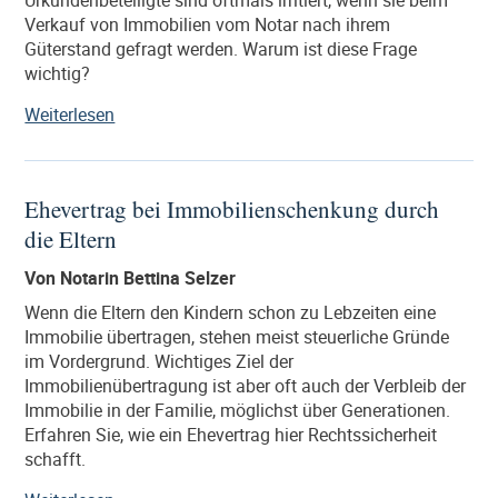
einem
Verkauf von Immobilien vom Notar nach ihrem
Notar“
Güterstand gefragt werden. Warum ist diese Frage
wichtig?
„Weshalb
Weiterlesen
der
Notar
den
Ehevertrag bei Immobilienschenkung durch
Verkäufer
die Eltern
einer
Immobilie
Von Notarin Bettina Selzer
nach
seinem
Wenn die Eltern den Kindern schon zu Lebzeiten eine
Güterstand
Immobilie übertragen, stehen meist steuerliche Gründe
fragen
im Vordergrund. Wichtiges Ziel der
muss“
Immobilienübertragung ist aber oft auch der Verbleib der
Immobilie in der Familie, möglichst über Generationen.
Erfahren Sie, wie ein Ehevertrag hier Rechtssicherheit
schafft.