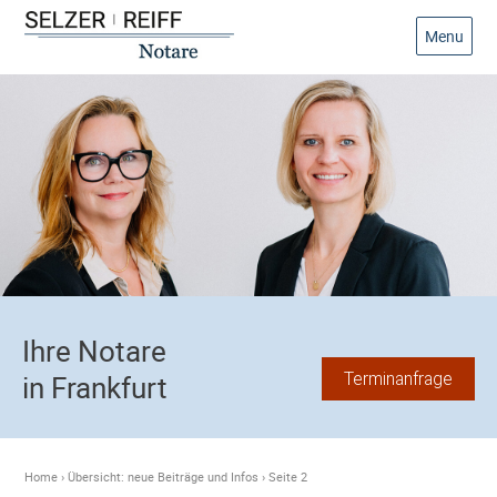
Menu
Ihre Notare
Terminanfrage
in Frankfurt
Home
›
Übersicht: neue Beiträge und Infos
›
Seite 2